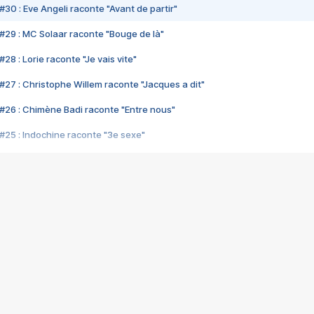
#30 : Eve Angeli raconte "Avant de partir"
#29 : MC Solaar raconte "Bouge de là"
28 : Lorie raconte "Je vais vite"
#27 : Christophe Willem raconte "Jacques a dit"
#26 : Chimène Badi raconte "Entre nous"
#25 : Indochine raconte "3e sexe"
#24 : Zaho raconte "C'est chelou"
#23 : Patrick Bruel raconte "Au café des délices"
#22 : Kyo raconte "Le chemin"
#21 : Nolwenn Leroy raconte "Cassé"
#20 : Patrick Hernandez raconte "Born to be alive"
#19 : Lorie raconte "Près de moi"
#18 : Michael Jones raconte "A nos actes manqués" (avec Jean-Jacque